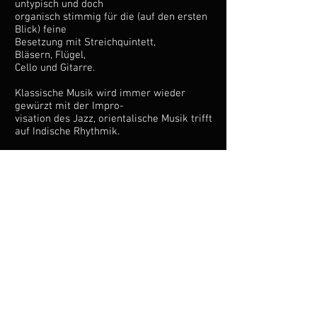
untypisch und doch
organisch stimmig für die (auf den ersten
Blick) feine
Besetzung mit Streichquintett,
Bläsern, Flügel,
Cello und Gitarre.
Klassische Musik wird immer wieder
gewürzt mit der Impro-
visation des Jazz, orientalische Musik trifft
auf Indische Rhythmik.
Und alle Klangsinnlichkeit findet auch
immer eine Entsprechung
in der Fotographie wunderschöner, rauer
Natur…
Christopher Herrmann
Cello/Gitarre/Piano/Writing
Cezar Salem
+ Violine
Alexander Sachs + Violine
Erin Kirby
+ Viola
Gabriel Mientka + Cello