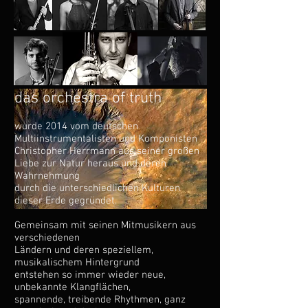
das orchestra of truth
wurde 2014 vom deutschen
Multiinstrumentalisten und Komponisten
Christopher Herrmann aus seiner großen
Liebe zur Natur heraus und deren
Wahrnehmung
durch die unterschiedlichen Kulturen
dieser Erde gegründet.
Gemeinsam mit seinen Mitmusikern aus
verschiedenen
Ländern und deren speziellem,
musikalischem Hintergrund
entstehen so immer wieder neue,
unbekannte Klangflächen,
spannende, treibende Rhythmen, ganz