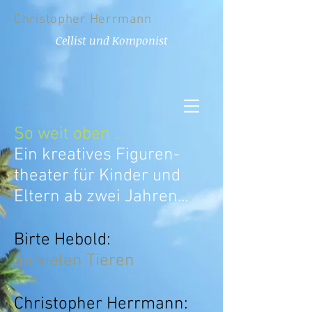
Christopher
Herrmann
Cellist und Komponist
So weit oben ...
Ein kreatives Figuren-
theater für Kinder und
Eltern ab zwei Jahren...
Birte Hebold:
an vielen Tieren
Christopher Herrmann: