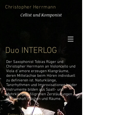
Christopher
Herrmann
Cellist und Komponist
Duo INTERLOG
Der Saxophonist Tobias Rüger und
Christopher Herrmann an Violoncello und
Viola d´amore erzeugen Klangräume,
deren Mittelachse beim Hören individuell
zu definieren ist. Naturklänge,
Tanzrhythmen und Improvisationen beider
Instrumente bilden aus Spalt- und
Mehrklängen, filigranen Zerstäubungen
sphärenhaft Flächen und Räume.